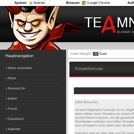
System:
Android
Browser:
Google Chrome
Auf
Guten Morgen,
Gast
Hauptnavigation
• News einsenden
Kontaktformular
• News
• Newsarchiv
• Artikel
Liebe Besucher,
• Forum
mit dem folgenden Formular ist es möglic
dann mittels eines Verteilers an unsere 
recherchieren müssen, um die gewohnte Qu
• Gästebuch
Einzelheiten aufweist und selbst formuli
und verhindern nicht selten eine Veröffe
• Kalender
Natürlich sind wir über jede von Dir e