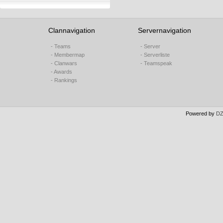
Clannavigation
Servernavigation
- Teams
- Server
- Membermap
- Serverliste
- Clanwars
- Teamspeak
- Awards
- Rankings
Powered by
DZ