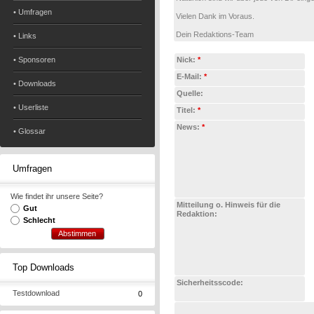
• Umfragen
Vielen Dank im Voraus.
Dein Redaktions-Team
• Links
• Sponsoren
Nick:
*
E-Mail:
*
• Downloads
Quelle:
• Userliste
Titel:
*
News:
*
• Glossar
Umfragen
Wie findet ihr unsere Seite?
Mitteilung o. Hinweis für die
Gut
Redaktion:
Schlecht
Top Downloads
Sicherheitsscode:
Testdownload
0