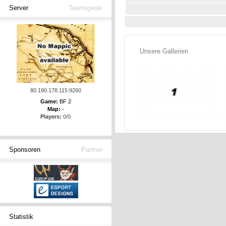
Server
Teamspeak
Unsere Gallerien
80.190.178.115:9260
Game:
BF 2
Map:
-
Players:
0/0
Sponsoren
Partner
Statistik